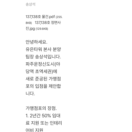
송상석
137,138호 물건.pdf
(255.
137,138호 정면사
8KB)
진.jpg
(129.6KB)
안녕하세요.
유은타워 본사 분양
팀장 송상석입니다.
파주운정신도시(야
당역 초역세권)에
새로 준공된 가맹점
포의 입점을 제안합
니다.
가맹점포의 장점.
1. 2년간 50% 임대
료 지원 또는 인테리
어비 지원