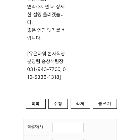
연락주시면 더 상세
한 설명 올리겠습니
다.
좋은 인연 맺기를 바
랍니다.
[유은타워 본사직영
분양팀 송상석팀장
031-943-7700, 0
10-5336-1318]
목록
수정
삭제
글쓰기
작성자(*)